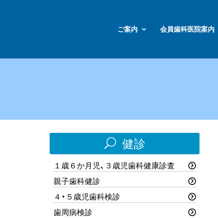
ご案内
会員歯科医院案内
U
健診
１歳６か月児、３歳児歯科健康診査
親子歯科健診
４・５歳児歯科検診
歯周病検診