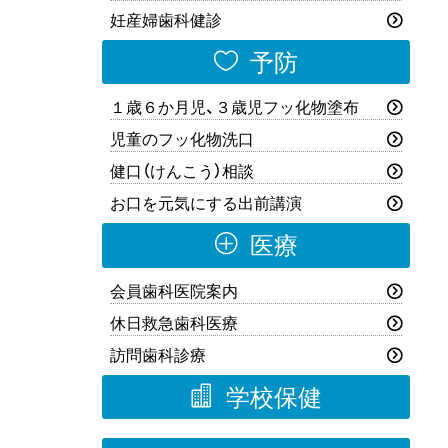
妊産婦歯科健診

予防
１歳６か月児、３歳児フッ化物塗布
児童のフッ化物洗口
健口（けんこう）相談
お口を元気にする出前講演
P
医療
会員歯科医院案内
休日救急歯科医療
訪問歯科診療

学校保健