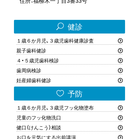
住所：福柳木一丁目3番33号
U
健診
１歳６か月児、３歳児歯科健康診査
親子歯科健診
４・５歳児歯科検診
歯周病検診
妊産婦歯科健診

予防
１歳６か月児、３歳児フッ化物塗布
児童のフッ化物洗口
健口（けんこう）相談
お口を元気にする出前講演