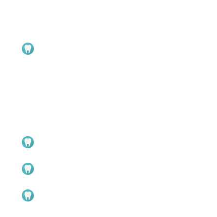
〒804-0082 北九州市戸畑区新池2-1-39
TEL 093-871-5185 / FAX 093-882-5932
開所時間 9:00～17:00 （
土日祝日は閉所
）
ご案内
健診
予防
医療
学校保健
８０２０運動
ご利用についての規約
会員歯科医院案内
実施事業
戸畑歯科医師会紹介