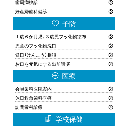
歯周病検診
妊産婦歯科健診

予防
１歳６か月児、３歳児フッ化物塗布
児童のフッ化物洗口
健口（けんこう）相談
お口を元気にする出前講演
P
医療
会員歯科医院案内
休日救急歯科医療
訪問歯科診療

学校保健