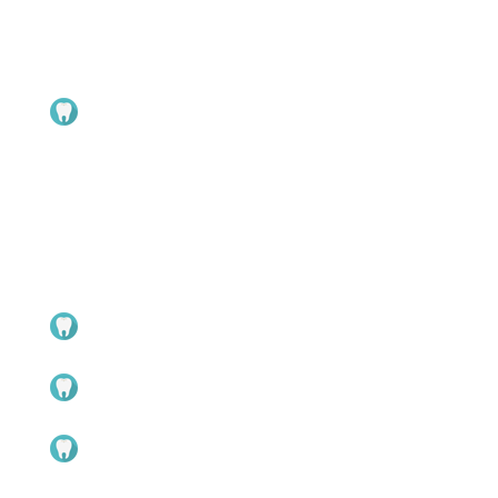
〒804-0082 北九州市戸畑区新池2-1-39
TEL 093-871-5185 / FAX 093-882-5932
開所時間 9:00～17:00 （
土日祝日は閉所
）
ご案内
健診
予防
医療
学校保健
８０２０運動
ご利用についての規約
会員歯科医院案内
実施事業
戸畑歯科医師会紹介