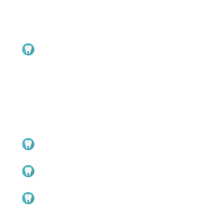
〒804-0082 北九州市戸畑区新池2-1-39
TEL 093-871-5185 / FAX 093-882-5932
開所時間 9:00～17:00 （
土日祝日は閉所
）
ご案内
健診
予防
医療
学校保健
８０２０運動
ご利用についての規約
会員歯科医院案内
実施事業
戸畑歯科医師会紹介