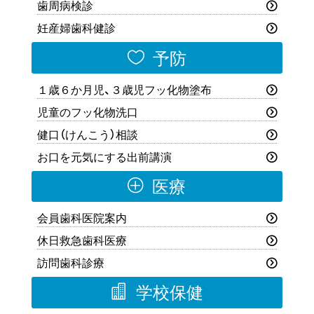
歯周病検診
妊産婦歯科健診

予防
１歳６か月児、３歳児フッ化物塗布
児童のフッ化物洗口
健口（けんこう）相談
お口を元気にする出前講演
P
医療
会員歯科医院案内
休日救急歯科医療
訪問歯科診療

学校保健