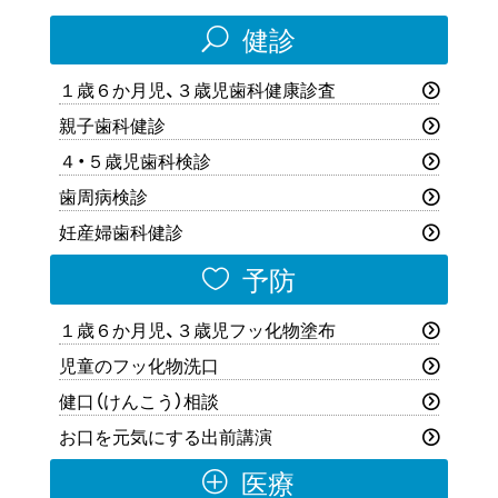
U
健診
１歳６か月児、３歳児歯科健康診査
親子歯科健診
４・５歳児歯科検診
歯周病検診
妊産婦歯科健診

予防
１歳６か月児、３歳児フッ化物塗布
児童のフッ化物洗口
健口（けんこう）相談
お口を元気にする出前講演
P
医療