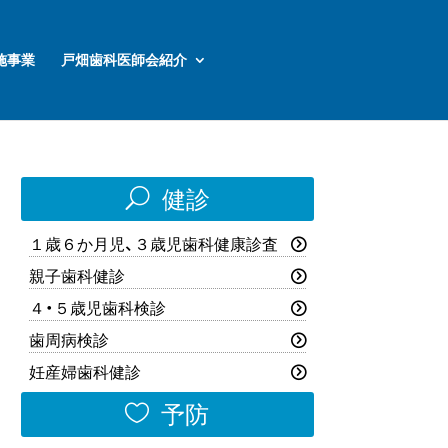
施事業
戸畑歯科医師会紹介
U
健診
１歳６か月児、３歳児歯科健康診査
親子歯科健診
４・５歳児歯科検診
歯周病検診
妊産婦歯科健診

予防