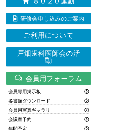
８０２０運動


研修会申し込みのご案内
ご利用について
戸畑歯科医師会の活
動
w
会員用フォーラム
会員専用掲示板
各書類ダウンロード
会員用写真ギャラリー
会議室予約
年間予定