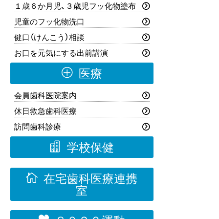
１歳６か月児、３歳児フッ化物塗布
児童のフッ化物洗口
健口（けんこう）相談
お口を元気にする出前講演
P
医療
会員歯科医院案内
休日救急歯科医療
訪問歯科診療

学校保健

在宅歯科医療連携
室