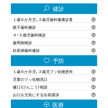
U
健診
１歳６か月児、３歳児歯科健康診査
親子歯科健診
４・５歳児歯科検診
歯周病検診
妊産婦歯科健診

予防
１歳６か月児、３歳児フッ化物塗布
児童のフッ化物洗口
健口（けんこう）相談
お口を元気にする出前講演
P
医療