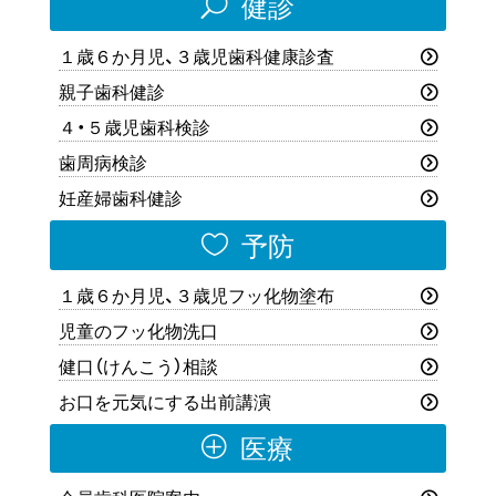
U
健診
１歳６か月児、３歳児歯科健康診査
親子歯科健診
４・５歳児歯科検診
歯周病検診
妊産婦歯科健診

予防
１歳６か月児、３歳児フッ化物塗布
児童のフッ化物洗口
健口（けんこう）相談
お口を元気にする出前講演
P
医療