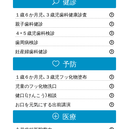
U
健診
１歳６か月児、３歳児歯科健康診査
親子歯科健診
４・５歳児歯科検診
歯周病検診
妊産婦歯科健診

予防
１歳６か月児、３歳児フッ化物塗布
児童のフッ化物洗口
健口（けんこう）相談
お口を元気にする出前講演
P
医療