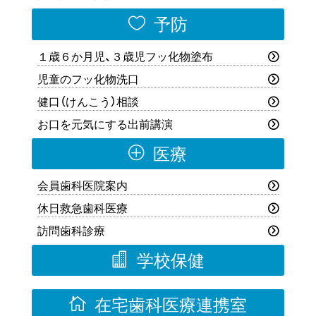

予防
１歳６か月児、３歳児フッ化物塗布
児童のフッ化物洗口
健口（けんこう）相談
お口を元気にする出前講演
P
医療
会員歯科医院案内
休日救急歯科医療
訪問歯科診療

学校保健

在宅歯科医療連携室